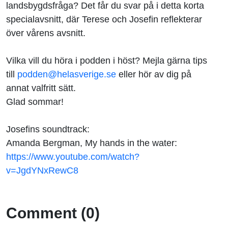
landsbygdsfråga? Det får du svar på i detta korta
specialavsnitt, där Terese och Josefin reflekterar
över vårens avsnitt.
Vilka vill du höra i podden i höst? Mejla gärna tips
till
podden@helasverige.se
eller hör av dig på
annat valfritt sätt.
Glad sommar!
Josefins soundtrack:
Amanda Bergman, My hands in the water:
https://www.youtube.com/watch?
v=JgdYNxRewC8
Comment (0)