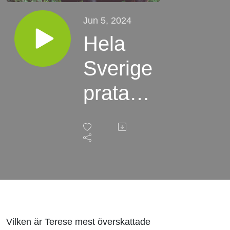
Jun 5, 2024
Hela
Sverige
pratar -
med
Josefin
Heed
Vilken är Terese mest överskattade